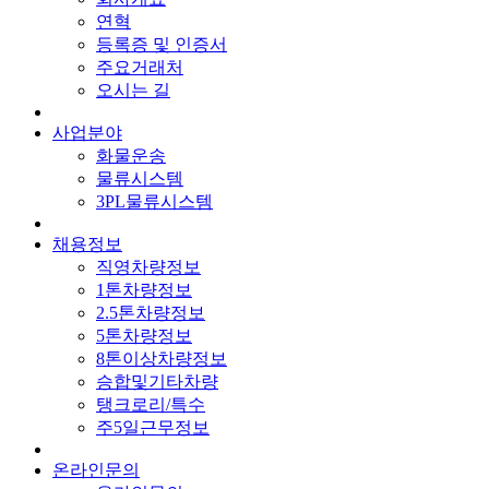
연혁
등록증 및 인증서
주요거래처
오시는 길
사업분야
화물운송
물류시스템
3PL물류시스템
채용정보
직영차량정보
1톤차량정보
2.5톤차량정보
5톤차량정보
8톤이상차량정보
승합및기타차량
탱크로리/특수
주5일근무정보
온라인문의