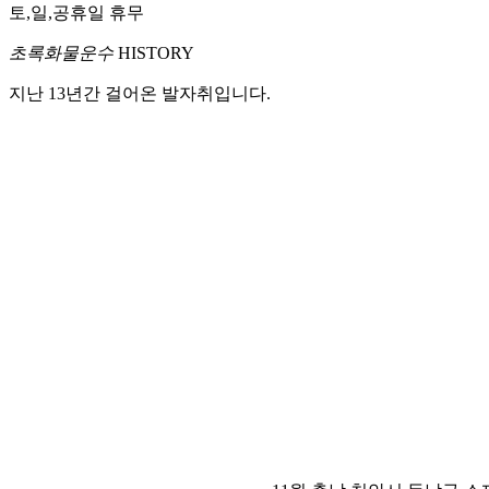
토,일,공휴일 휴무
초록화물운수
HISTORY
지난 13년간 걸어온 발자취입니다.