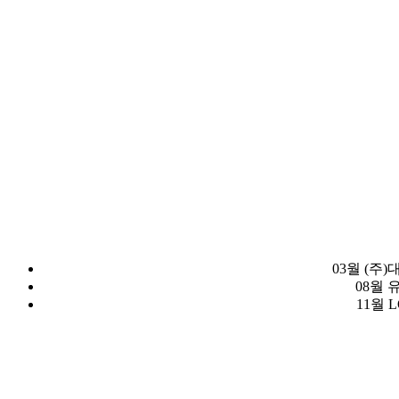
03월 (주
08월
11월 