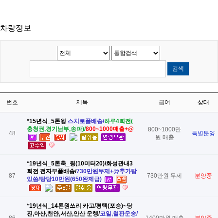
차량정보
번호
제목
급여
상태
*15년식_5톤윙
​스치로폴배송/
​하루4회전(
충청권,경기남부,송파)
/
​800~1000매출+@
800~1000만
48
특별분양
원 매출
*19년식_5톤축_윙(10미터20)/화성관내3
회전 전자부품배송/
​730만원무제+@추가탕
87
730만원 무제
분양중
있씀/탕당10만원(650완제급)
*19년식_14톤원쓰리 카고/평택(포승)~당
진,아산,천안,서산,안산 운행/
​코일,철판운송/