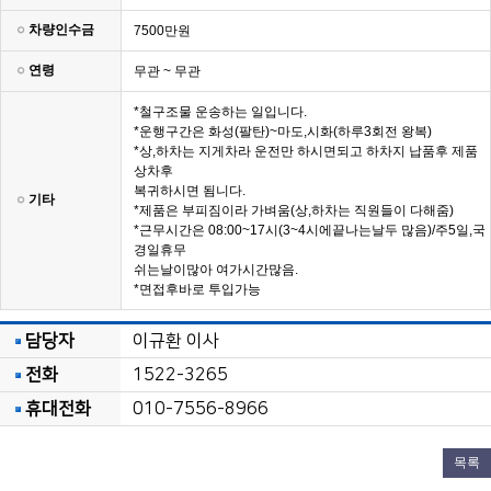
차량인수금
7500만원
연령
무관 ~ 무관
*철구조물 운송하는 일입니다.
*운행구간은 화성(팔탄)~마도,시화(하루3회전 왕복)
*상,하차는 지게차라 운전만 하시면되고 하차지 납품후 제품
상차후
복귀하시면 됨니다.
기타
*제품은 부피짐이라 가벼움(상,하차는 직원들이 다해줌)
*근무시간은 08:00~17시(3~4시에끝나는날두 많음)/주5일,국
경일휴무
쉬는날이많아 여가시간많음.
*면접후바로 투입가능
담당자
이규환 이사
전화
1522-3265
휴대전화
010-7556-8966
목록