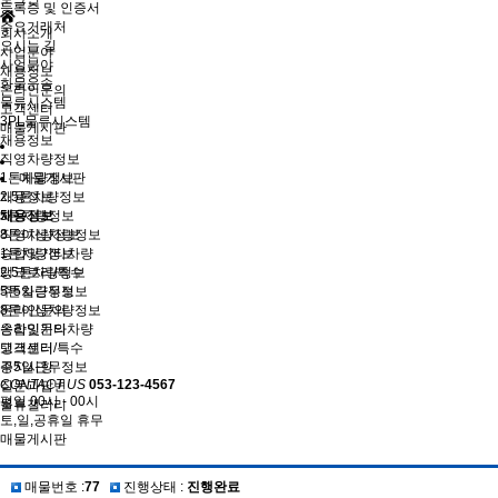
등록증 및 인증서
주요거래처
회사소개
오시는 길
사업분야
사업분야
채용정보
화물운송
온라인문의
물류시스템
고객센터
3PL물류시스템
매물게시판
채용정보
직영차량정보
1톤차량정보
매물게시판
2.5톤차량정보
채용정보
5톤차량정보
채용정보
8톤이상차량정보
직영차량정보
승합및기타차량
1톤차량정보
탱크로리/특수
2.5톤차량정보
주5일근무정보
5톤차량정보
온라인문의
8톤이상차량정보
온라인문의
승합및기타차량
고객센터
탱크로리/특수
공지사항
주5일근무정보
CONTACT US
053-123-4567
질문과답변
평일 00시 - 00시
물류갤러리
토,일,공휴일 휴무
매물게시판
매물번호 :
77
진행상태 :
진행완료