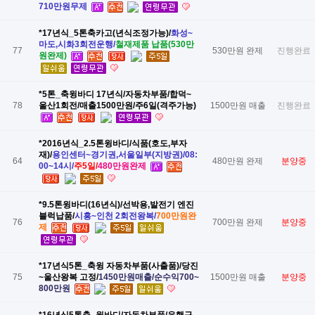
710만원무제
*17년식_5톤축카고(년식조정가능)/
​화성~
마도,시화3회전운행/
​철재제품 납품(530만
77
530만원 완제
진행완료
원완제)
*5톤_축윙바디 17년식/자동차부품/합덕~
78
울산1회전/매출1500만원/주6일(격주가능)
1500만원 매출
진행완료
*2016년식_2.5톤윙바디/식품(호도,부자
재)/
​용인센터~경기권,서울일부(지방권)/08:
64
480만원 완제
분양중
00~14시/
​주5일/
​480만원완제
*9.5톤윙바디(16년식)/선박용,발전기 엔진
블럭납품/
​시흥~인천 2회전왕복/
​700만원완
76
700만원 완제
분양중
제
*17년식5톤_축윙 자동차부품(사출품)/당진
75
~울산왕복 고정/
​1450만원매출/순수익700~
1500만원 매출
분양중
800만원