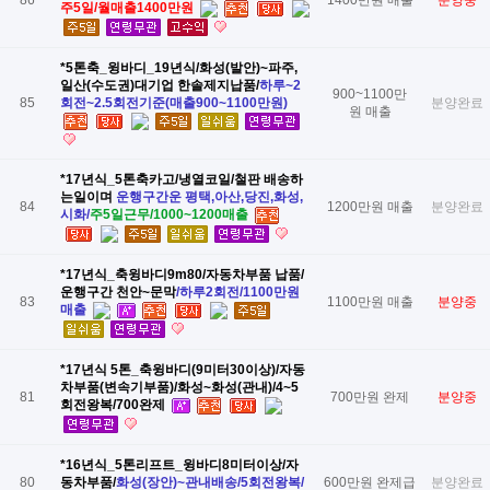
86
1400만원 매출
분양중
주5일/월매출1400만원
​*5톤축_윙바디_19년식/화성(발안)~파주,
일산(수도권)대기업 한솔제지납품/
하루~2
900~1100만
85
회전~2.5회전기준(매출900~1100만원)
분양완료
원 매출
*17년식_5톤축카고/냉열코일/철판 배송하
는일이며
​운행구간운 평택,아산,당진,화성,
84
1200만원 매출
분양완료
시화/
​주5일근무/1000~1200매출
*17년식_축윙바디9m80/자동차부품 납품/
운행구간 천안~문막
​/하루2회전/1100만원
83
1100만원 매출
분양중
매출
*17년식 5톤_축윙바디(9미터30이상)/자동
차부품(변속기부품)/화성~화성(관내)/4~5
81
700만원 완제
분양중
회전왕복/700완제
*16년식_5톤리프트_윙바디8미터이상/자
80
동차부품/
화성(장안)~관내배송/5회전왕복/
600만원 완제급
분양완료