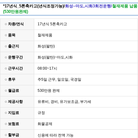
*17년식_5톤축카고(년식조정가능)/
​화성~마도,시화3회전운행/
​철재제품 납품
(530만원완제)
차종/연식
17년식 5톤축카고
품목
철재제품
출근지
화성(팔탄)
운행구간
화성(팔탄)~마도,시화
근무시간
08:00~17시
휴무
주5일 근무, 일요일, 국경일
월급료
530만원 완제
제공사항
유류비, 경비, 유가보조금, 부가세
지입료
규정
보험료
화물공제
할부금
신용에 따라 전액 가능