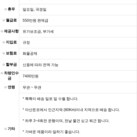
휴무
일요일, 국경일
월급료
550만원 완제급
제공사항
유가보조금, 부가세
지입료
규정
보험료
화물공제
할부금
신용에 따라 전액 가능
차량인수
7400만원
금
연령
무관 ~ 무관
* 뽁뽁이 배송 일로 일 수월 합니다.
* 아산둔포에서 인근지역 (80Km)이내 지역으로 배송 합니다.
* 하루 3~4회전 운행이며, 전날 물건 싣고 퇴근 합니다.
기타
* 가벼운 제품이라 일하기 좋습니다.