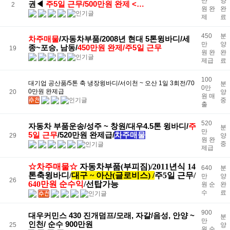
만
양
권◀
주5일 근무/500만원 완제 <…
2
원 완
완
제
료
450
분
차주매물
/자동차부품/2008년 현대 5톤윙바디/세
만
양
종~포승, 남동/
450만원 완제/주5일 근무
19
원 완
완
제급
료
100
대기업 공산품/5톤 축 냉장윙바디/서이천 ~ 오산 1일 3회전/70
분
0만
0만원 완제급
20
양
원 매
중
출
520
자동차 부품운송/성주 ~ 창원/대우4.5톤 윙바디/
주
분
만
5일 근무
/520만원 완제급/
차주매물
29
양
원 완
중
제급
☆
차주매물
☆
자동차부품(부피짐)/2011년식 14
640
분
톤축윙바디/
대구 ~ 아산(글로비스) /
주5일 근무/
만
양
26
640만원 순수익
/선탑가능
원 순
완
수
료
900
대우커민스 430 진개덤프/모래, 자갈/음성, 안양 ~
분
만
인천/ 순수 900만원
25
양
원 순