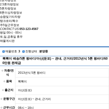
1톤차량정보
2.5톤차량정보
5톤차량정보
8톤이상차량정보
승합및기타차량
탱크로리/특수
주5일근무정보
CONTACT US
053-123-4567
평일 00시 - 00시
토,일,공휴일 휴무
매물게시판
매물번호 :
3
진행상태 :
분양중
뽁뽁이 배송/5톤 윙바디/아산(둔포) ~ 관내, 근거리/2013년식 5톤 윙바디/60
0만원 완제급
차종/연
2013년식 5톤 윙바디
식
품목
뽁뽁이
출근지
아산(둔포)
운행구간
아산(둔포) ~ 관내, 근거리
근무시간
08시 ~ 18시