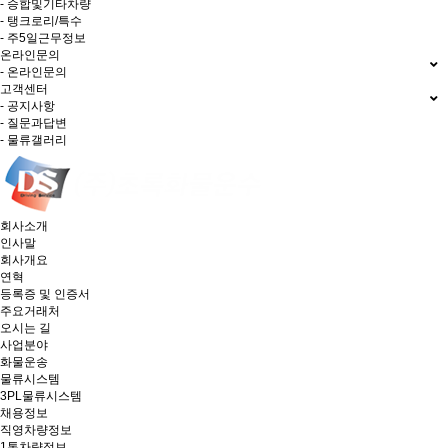
- 승합및기타차량
- 탱크로리/특수
- 주5일근무정보
온라인문의
- 온라인문의
고객센터
- 공지사항
- 질문과답변
- 물류갤러리
회사소개
인사말
회사개요
연혁
등록증 및 인증서
주요거래처
오시는 길
사업분야
화물운송
물류시스템
3PL물류시스템
채용정보
직영차량정보
1톤차량정보