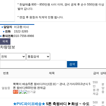
* 한달매출 800 ~ 850만원 사이 이며, 경비 공제 후 순수 550만원 이상
벌어 갑니다.
* 면접 후 원청과 직계약 진행 됩니다.
담당자
이규환 이사
전화
1522-3265
휴대전화
010-7556-8966
목록
차량정보
번호
제목
급여
상태
550
뽁뽁이 배송/5톤 윙바디/아산(둔포) ~ 관내, 근거리/2013년식 5
분
만
톤 윙바디/600만원 완제급
열람중
양
원 완
중
제급
500
분
★
PVC파이프배송★
​5톤 축윙바디 ▶화성 ~ 수도