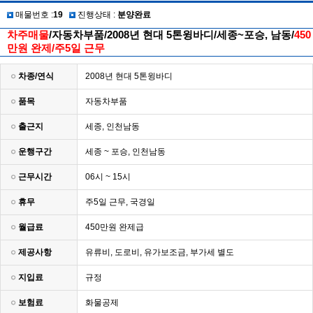
매물번호 :
19
진행상태 :
분양완료
차주매물
/자동차부품/2008년 현대 5톤윙바디/세종~포승, 남동/
450
만원 완제/주5일 근무
차종/연식
2008년 현대 5톤윙바디
품목
자동차부품
출근지
세종, 인천남동
운행구간
세종 ~ 포승, 인천남동
근무시간
06시 ~ 15시
휴무
주5일 근무, 국경일
월급료
450만원 완제급
제공사항
유류비, 도로비, 유가보조금, 부가세 별도
지입료
규정
보험료
화물공제