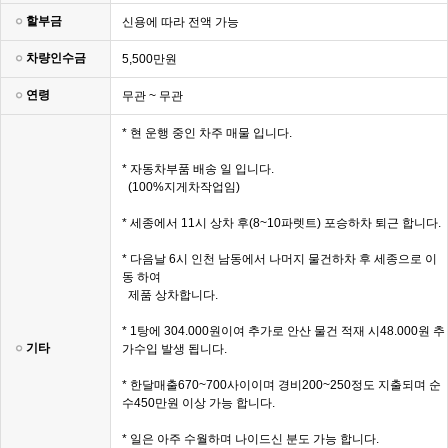
할부금
신용에 따라 전액 가능
차량인수금
5,500만원
연령
무관 ~ 무관
* 현 운행 중인 차주 매물 입니다.
* 자동차부품 배송 일 입니다.
(100%지게차작업임)
* 세종에서 11시 상차 후(8~10파렛트) 포승하차 퇴근 합니다.
* 다음날 6시 인천 남동에서 나머지 물건하차 후 세종으로 이
동 하여
제품 상차합니다.
* 1탕에 304.000원이여 추가로 안산 물건 적재 시48.000원 추
기타
가수입 발생 됩니다.
* 한달매출670~700사이이며 경비200~250정도 지출되며 순
수450만원 이상 가능 합니다.
* 일은 아주 수월하며 나이드신 분도 가능 합니다.