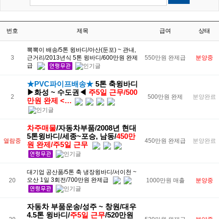
번호
제목
급여
상태
뽁뽁이 배송/5톤 윙바디/아산(둔포) ~ 관내,
3
근거리/2013년식 5톤 윙바디/600만원 완제
550만원 완제급
분양중
급
★
PVC파이프배송★
​5톤 축윙바디
▶화성 ~ 수도권◀
주5일 근무/500
2
500만원 완제
분양완료
만원 완제 <…
차주매물
/자동차부품/2008년 현대
5톤윙바디/세종~포승, 남동/
450만
열람중
450만원 완제급
분양완료
원 완제/주5일 근무
대기업 공산품/5톤 축 냉장윙바디/서이천 ~
오산 1일 3회전/700만원 완제급
20
1000만원 매출
분양중
자동차 부품운송/성주 ~ 창원/대우
4.5톤 윙바디/
주5일 근무
/520만원