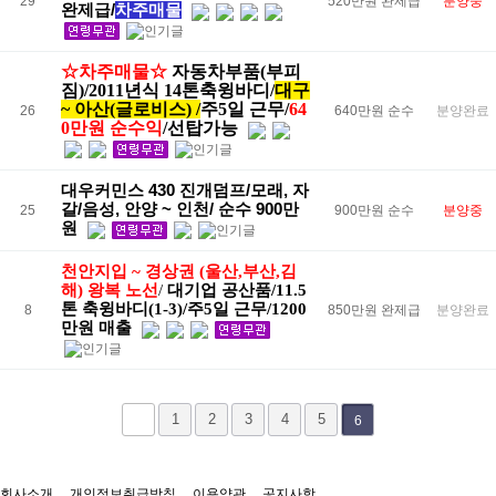
29
520만원 완제급
분양중
완제급/
차주매물
☆
차주매물
☆
자동차부품(부피
짐)/2011년식 14톤축윙바디/
대구
~ 아산(글로비스) /
주5일 근무/
64
26
640만원 순수
분양완료
0만원 순수익
/선탑가능
대우커민스 430 진개덤프/모래, 자
갈/음성, 안양 ~ 인천/ 순수 900만
25
900만원 순수
분양중
원
천안지입 ~ 경상권 (울산,부산,김
해) 왕복 노선
/
대기업 공산품/11.5
톤 축윙바디(1-3)/주5일 근무/1200
8
850만원 완제급
분양완료
만원 매출
1
2
3
4
5
6
회사소개
개인정보취급방침
이용약관
공지사항