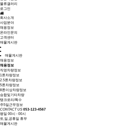
물류갤러리
로그인
회사소개
사업분야
채용정보
온라인문의
고객센터
매물게시판
매물게시판
채용정보
채용정보
직영차량정보
1톤차량정보
2.5톤차량정보
5톤차량정보
8톤이상차량정보
승합및기타차량
탱크로리/특수
주5일근무정보
CONTACT US
053-123-4567
평일 00시 - 00시
토,일,공휴일 휴무
매물게시판