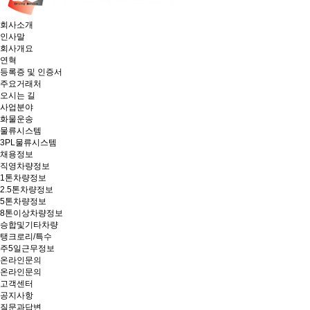
회사소개
인사말
회사개요
연혁
등록증 및 인증서
주요거래처
오시는 길
사업분야
화물운송
물류시스템
3PL물류시스템
채용정보
직영차량정보
1톤차량정보
2.5톤차량정보
5톤차량정보
8톤이상차량정보
승합및기타차량
탱크로리/특수
주5일근무정보
온라인문의
온라인문의
고객센터
공지사항
질문과답변