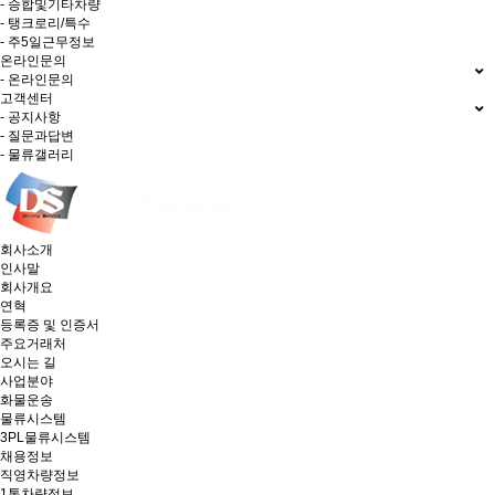
- 승합및기타차량
- 탱크로리/특수
- 주5일근무정보
온라인문의
- 온라인문의
고객센터
- 공지사항
- 질문과답변
- 물류갤러리
회사소개
인사말
회사개요
연혁
등록증 및 인증서
주요거래처
오시는 길
사업분야
화물운송
물류시스템
3PL물류시스템
채용정보
직영차량정보
1톤차량정보