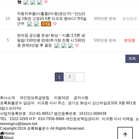
능
자동차부품(사출품)/수원(권선구) ~안산(1
10
일 2회전 고정)/3.5톤 리프트 윙바디/ 주5일
350만원 완제
분양완료
근무
편의점 공산품 운송/ 화성 ~ 시흥/ 2.5톤 냉
5
동탑/ 330만원 완제(추가탕 진행 시 530만
530만원 완제
분양중
원 완제)/선탑 후 결정
목록
2
1
회사소개
개인정보취급방침
이용약관
공지사항
초록화물운수
담당자 : 이규환 이사
주소 : 경기도 화성시 상신하길로326, 8층 801호
(탑스프라자)
사업자등록번호 : 312-81-86517
법인등록번호 : 161511-008439
TEL : 1522-3265
H.P : 010-7556-8966
개인정보책임관리자 : 이규환 이사
이메일 : g
reenlogics@daum.net
Copyright 2019 초록화물운수 All Rights Reserved.
Home
About