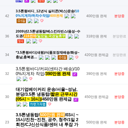
완제
3.5톤윙바디_12년식 실리콘(박스)운송/
​10
0%지게차/하차수작업/
​400완제
42
400만원 완제
분양중
2009년2.5톤냉동탑/베스킨라빈스/음성~수
도권/
​318완제
​/일요일,국경일휴무
36
318만원 완제
분양완료
​*3.5톤윙바디(새윙)/식품포장재배송/화성~
34
420만원 완제급
분양완료
충남,충북권…
3.5톤윙바디/커피(센타간 배송)/10
0%지게차 작업/
390만원 완제
32
390만원 완제
분양중
대기업베이커리 운송/서울~성남,
분당/3.5톤 냉동탑/
짧은 근무시간
30
450만원 완제급
분양중
(05시 ~ 10시)/
450만원 완제급
3.5톤냉동탑/
500만원 완제
/03시 ~
15시/진천~진천, 공주, 청주/1일 2
23
500만원 완제
분양중
회전/CJ신선식품/센터 내 투잡 가