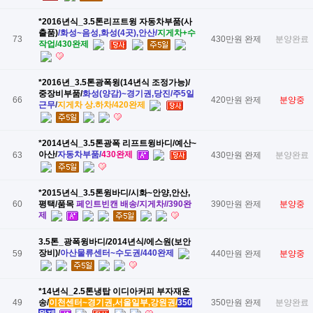
*2016년식_3.5톤리프트윙 자동차부품(사
출품)
​/화성~음성,화성(4곳),안산/
​지게차+수
73
430만원 완제
분양완료
작업/430완제
*2016년_3.5톤광폭윙(14년식 조정가능)/
중장비부품/
​화성(양감)~경기권,당진/주5일
66
420만원 완제
분양중
근무
​/
​지게차 상.하차/420완제
*2014년식_3.5톤광폭 리프트윙
바디/예산~
아산/
​자동차부품/
​430완제
63
430만원 완제
분양완료
*2015년식_3.5톤윙바디/시화~안양,안산,
60
평택/품목
​페인트빈캔 배송/지게차//390완
390만원 완제
분양중
제
3.5톤_광폭윙바디/2014년식/에스원(보안
장비)/
​아산물류센터~수도권/440완제
59
440만원 완제
분양중
*14년식_2.5톤냉탑 이디아커피 부자재운
49
송/
​이천센터~경기권,서울일부,강원권/
​350
350만원 완제
분양완료