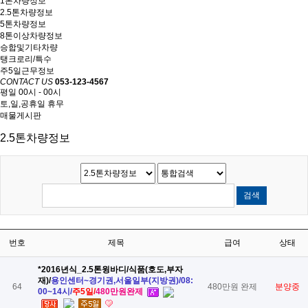
1톤차량정보
2.5톤차량정보
5톤차량정보
8톤이상차량정보
승합및기타차량
탱크로리/특수
주5일근무정보
CONTACT US
053-123-4567
평일 00시 - 00시
토,일,공휴일 휴무
매물게시판
2.5톤차량정보
번호
제목
급여
상태
*2016년식_2.5톤윙바디/식품(호도,부자
재)/
​용인센터~경기권,서울일부(지방권)/08:
64
480만원 완제
분양중
00~14시/
​주5일/
​480만원완제